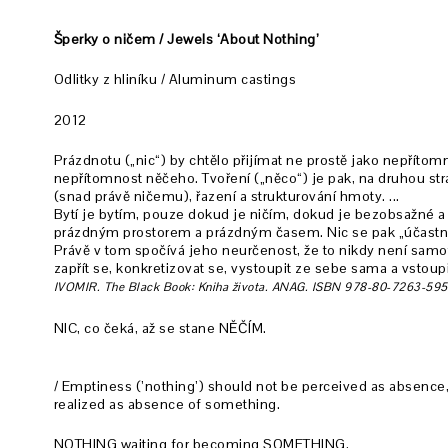
Šperky o ničem / Jewels ‘About Nothing’
Odlitky z hliníku / Aluminum castings
2012
Prázdnotu („nic“) by chtělo přijímat ne prostě jako nepřítomn
nepřítomnost něčeho. Tvoření („něco“) je pak, na druhou st
(snad právě ničemu), řazení a strukturování hmoty. ...
Bytí je bytím, pouze dokud je ničím, dokud je bezobsažné a
prázdným prostorem a prázdným časem. Nic se pak „účastní“ 
Právě v tom spočívá jeho neurčenost, že to nikdy není sam
zapřít se, konkretizovat se, vystoupit ze sebe sama a vstoupi
IVOMIR. The Black Book: Kniha života. ANAG. ISBN 978-80-7263-595
NIC, co čeká, až se stane NĚČÍM.
/ Emptiness (’nothing’) should not be perceived as absence,
realized as absence of something.
NOTHING waiting for becoming SOMETHING.