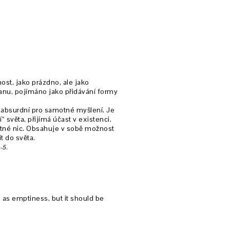
ost, jako prázdno, ale jako
ranu, pojímáno jako přidávání formy
 absurdní pro samotné myšlení. Je
světa, přijímá účast v existenci.
otné nic. Obsahuje v sobě možnost
t do světa.
-5.
 as emptiness, but it should be