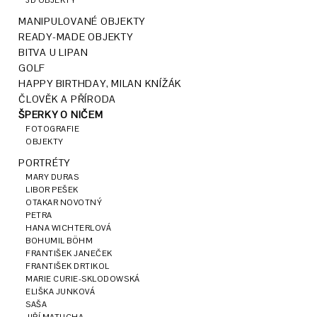
3D OBJEKTY
MANIPULOVANÉ OBJEKTY
READY-MADE OBJEKTY
BITVA U LIPAN
GOLF
HAPPY BIRTHDAY, MILAN KNÍŽÁK
ČLOVĚK A PŘÍRODA
ŠPERKY O NIČEM
FOTOGRAFIE
OBJEKTY
PORTRÉTY
MARY DURAS
LIBOR PEŠEK
OTAKAR NOVOTNÝ
PETRA
HANA WICHTERLOVÁ
BOHUMIL BÖHM
FRANTIŠEK JANEČEK
FRANTIŠEK DRTIKOL
MARIE CURIE-SKLODOWSKÁ
ELIŠKA JUNKOVÁ
SAŠA