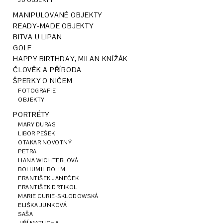
3D OBJEKTY
MANIPULOVANÉ OBJEKTY
READY-MADE OBJEKTY
BITVA U LIPAN
GOLF
HAPPY BIRTHDAY, MILAN KNÍŽÁK
ČLOVĚK A PŘÍRODA
ŠPERKY O NIČEM
FOTOGRAFIE
OBJEKTY
PORTRÉTY
MARY DURAS
LIBOR PEŠEK
OTAKAR NOVOTNÝ
PETRA
HANA WICHTERLOVÁ
BOHUMIL BÖHM
FRANTIŠEK JANEČEK
FRANTIŠEK DRTIKOL
MARIE CURIE-SKLODOWSKÁ
ELIŠKA JUNKOVÁ
SAŠA